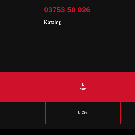
03753 50 026
Katalog
L
mm
0.2/6