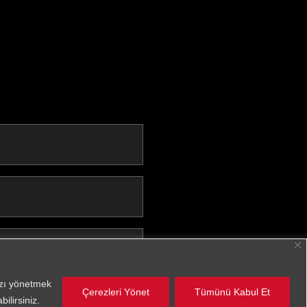
nızı yönetmek
anlar
Çerezleri Yönet
Tümünü Kabul Et
ilirsiniz.