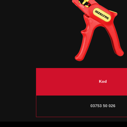
Kod
03753 50 026