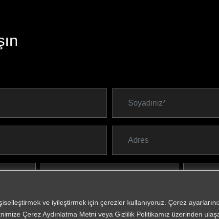
şın
işiselleştirmek ve iyileştirmek için çerezler kullanıyoruz. Çerez ayarları
*
Zorunlu Al
nimize Çerez Aydınlatma Metni veya Gizlilik Politikamız üzerinden ulaşab