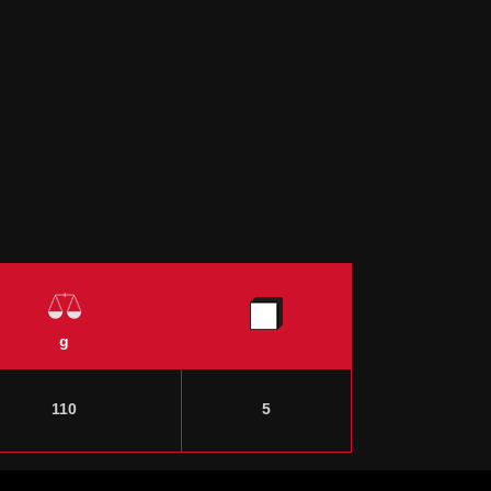
g
110
5