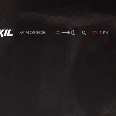
KATALOG İNDİR
TR
EN