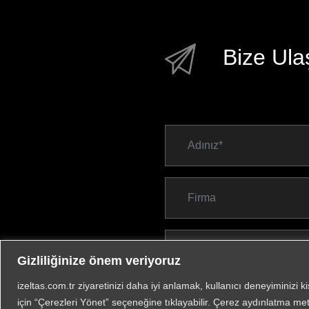
Bize Ula
Gizliliğinize önem veriyoruz
izeltas.com.tr ziyaretinizi daha iyi anlamak, kullanıcı deneyiminizi k
için “Çerezleri Yönet” seçeneğine tıklayabilir. Çerez aydınlatma met