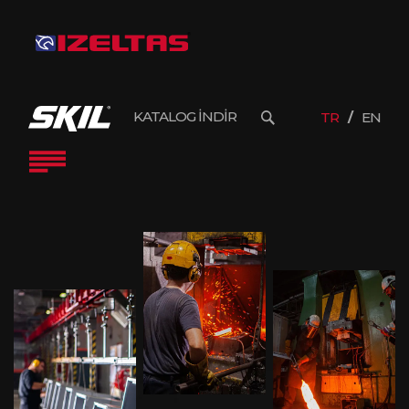
KATALOG İNDİR
TR
EN