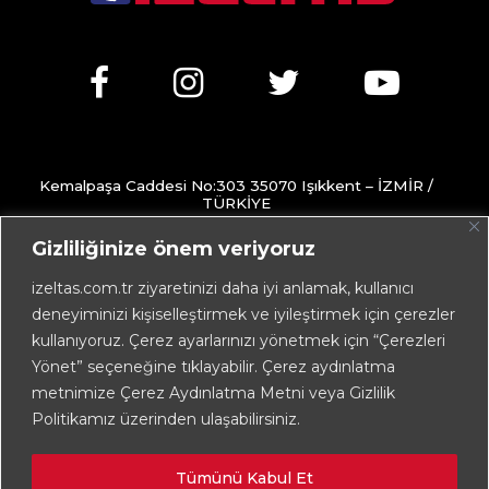
Kemalpaşa Caddesi No:303 35070 Işıkkent – İZMİR /
TÜRKİYE
+90 232 472 13 75 (pbx)
Gizliliğinize önem veriyoruz
+90 232 472 13 78
izeltas.com.tr ziyaretinizi daha iyi anlamak, kullanıcı
deneyiminizi kişiselleştirmek ve iyileştirmek için çerezler
info@izeltas.com.tr
kullanıyoruz. Çerez ayarlarınızı yönetmek için “Çerezleri
Yönet” seçeneğine tıklayabilir. Çerez aydınlatma
metnimize Çerez Aydınlatma Metni veya Gizlilik
Copyright © 2026
İZELTAŞ
Politikamız üzerinden ulaşabilirsiniz.
Tümünü Kabul Et