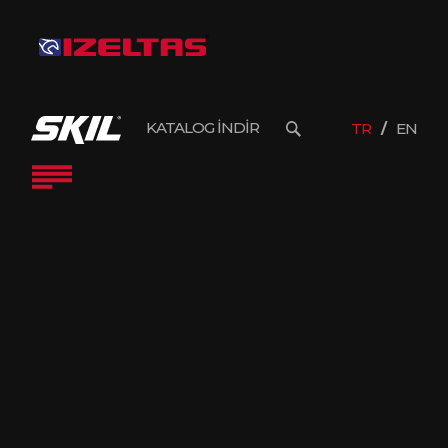
KATALOG İNDİR
TR
EN