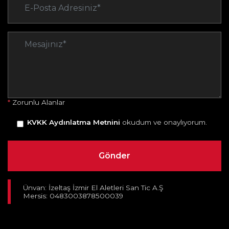
*
Zorunlu Alanlar
KVKK Aydınlatma Metnini
okudum ve onaylıyorum.
Ünvan: İzeltaş İzmir El Aletleri San Tic A.Ş
Mersis: 0483003878500039