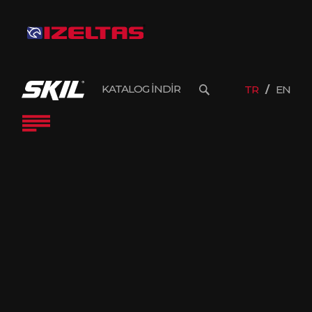
KATALOG İNDİR
TR
EN