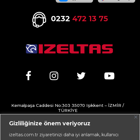
0232
472 13 75
Kemalpaşa Caddesi No:303 35070 Işıkkent – İZMİR /
TÜRKİYE
+90 232 472 13 75 (pbx)
Gizliliğinize önem veriyoruz
+90 232 472 13 78
izeltas.com.tr ziyaretinizi daha iyi anlamak, kullanıcı