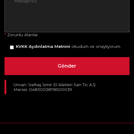
*
Zorunlu Alanlar
KVKK Aydınlatma Metnini
okudum ve onaylıyorum.
Ünvan: İzeltaş İzmir El Aletleri San Tic A.Ş
Mersis: 0483003878500039