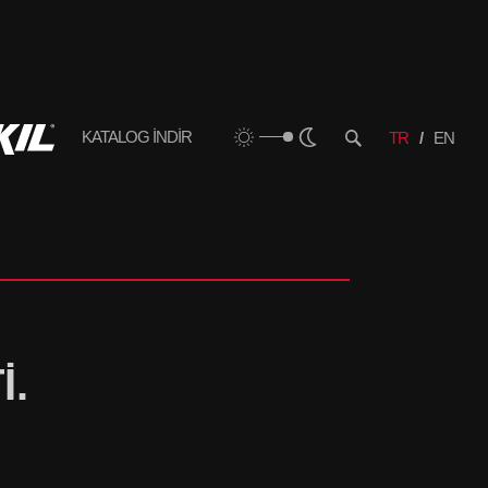
KATALOG İNDİR
TR
EN
İ.