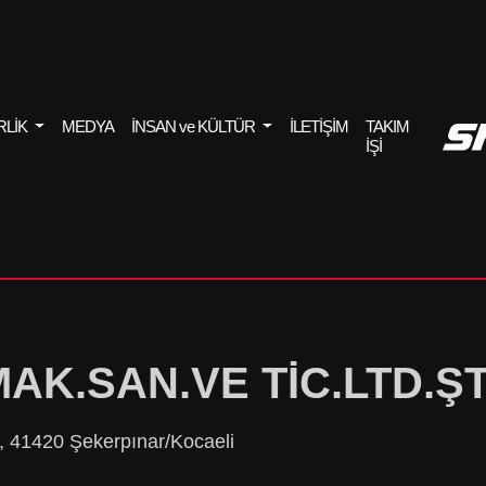
RLİK
MEDYA
İNSAN ve KÜLTÜR
İLETİŞİM
TAKIM
İŞİ
MAK.SAN.VE TİC.LTD.ŞT
, 41420 Şekerpınar/Kocaeli