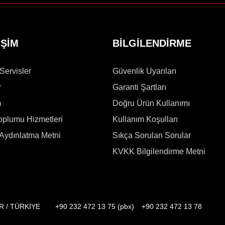
İŞİM
BİLGİLENDİRME
 Servisler
Güvenlik Uyarıları
r
Garanti Şartları
m
Doğru Ürün Kullanımı
Toplumu Hizmetleri
Kullanım Koşulları
Aydınlatma Metni
Sıkça Sorulan Sorular
KVKK Bilgilendirme Metni
İR / TÜRKİYE
+90 232 472 13 75 (pbx)
+90 232 472 13 78