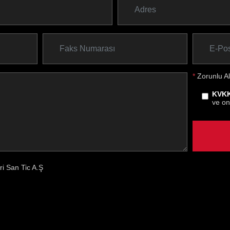
*
Zorunlu Al
KVKK
ve on
eri San Tic A.Ş