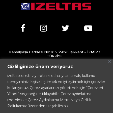
Kemalpaşa Caddesi No:303 35070 Işıkkent – İZMİR /
TÜRKİYE
+90 232 472 13 75 (pbx)
Gizliliğinize önem veriyoruz
+90 232 472 13 78
izeltas.com.tr ziyaretinizi daha iyi anlamak, kullanıcı
deneyiminizi kişiselleştirmek ve iyileştirmek için çerezler
info@izeltas.com.tr
kullanıyoruz. Çerez ayarlarınızı yönetmek için “Çerezleri
Yönet” seçeneğine tıklayabilir. Çerez aydınlatma
metnimize Çerez Aydınlatma Metni veya Gizlilik
Copyright © 2026
İZELTAŞ
Politikamız üzerinden ulaşabilirsiniz.