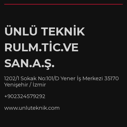
ÜNLÜ TEKNİK
RULM.TİC.VE
SAN.A.Ş.
1202/1 Sokak No:101/D Yener İş Merkezi 35170
Yenişehir / İzmir
+902324579292
www.unluteknik.com