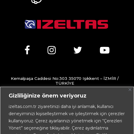
Kemalpaşa Caddesi No:303 35070 Işıkkent – İZMİR /
TÜRKİYE
+90 232 472 13 75 (pbx)
Gizliliğinize önem veriyoruz
+90 232 472 13 78
izeltas.com.tr ziyaretinizi daha iyi anlamak, kullanıcı
deneyiminizi kişiselleştirmek ve iyileştirmek için çerezler
info@izeltas.com.tr
kullanıyoruz. Çerez ayarlarınızı yönetmek için “Çerezleri
Yönet” seçeneğine tıklayabilir. Çerez aydınlatma