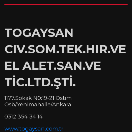
TOGAYSAN
CIV.SOM.TEK.HIR.VE
EL ALET.SAN.VE
TİC.LTD.ŞTİ.
1177.Sokak N0:19-21 Ostim
Osb/Yenimahalle/Ankara
0312 354 34 14
www.togaysan.com.tr