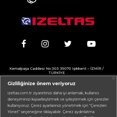
Kemalpaşa Caddesi No:303 35070 Işıkkent – İZMİR /
TÜRKİYE
+90 232 472 13 75 (pbx)
Gizliliğinize önem veriyoruz
+90 232 472 13 78
izeltas.com.tr ziyaretinizi daha iyi anlamak, kullanıcı
deneyiminizi kişiselleştirmek ve iyileştirmek için çerezler
info@izeltas.com.tr
kullanıyoruz. Çerez ayarlarınızı yönetmek için “Çerezleri
Yönet” seçeneğine tıklayabilir. Çerez aydınlatma