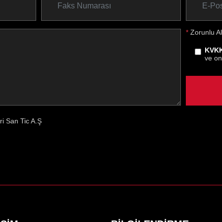
*
Zorunlu Al
KVKK
ve on
eri San Tic A.Ş