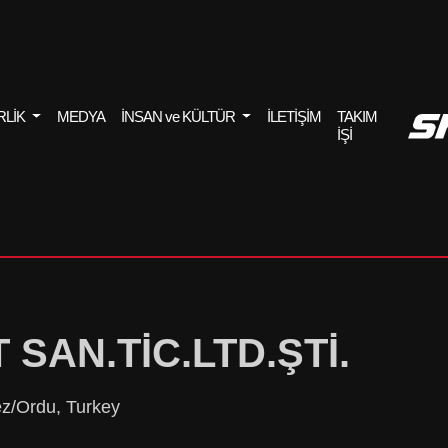
RLİK
MEDYA
İNSAN ve KÜLTÜR
İLETİŞİM
TAKIM
İŞİ
SAN.TİC.LTD.ŞTİ.
ez/Ordu, Turkey