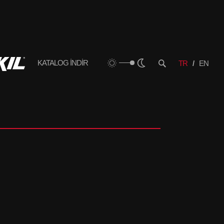
KATALOG İNDİR
TR
EN