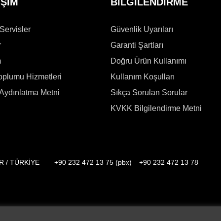
İŞİM
BİLGİLENDİRME
 Servisler
Güvenlik Uyarıları
r
Garanti Şartları
m
Doğru Ürün Kullanımı
Toplumu Hizmetleri
Kullanım Koşulları
Aydınlatma Metni
Sıkça Sorulan Sorular
KVKK Bilgilendirme Metni
İR / TÜRKİYE
+90 232 472 13 75 (pbx)
+90 232 472 13 78