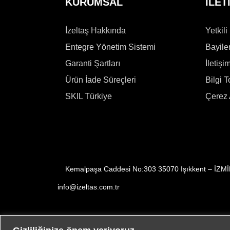
KURUMSAL
İLET
İzeltaş Hakkında
Yetkili
Entegre Yönetim Sistemi
Bayile
Garanti Şartları
İletişi
Ürün İade Süreçleri
Bilgi 
SKIL Türkiye
Çerez 
Kemalpaşa Caddesi No:303 35070 Işıkkent – İZM
info@izeltas.com.tr
Copyright © 2026
İZELTAŞ