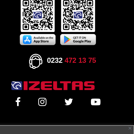
0232
472 13 75