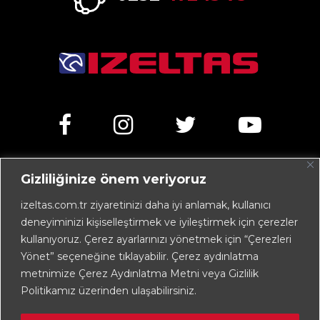
Gizliliğinize önem veriyoruz
Kemalpaşa Caddesi No:303 35070 Işıkkent – İZMİR /
TÜRKİYE
izeltas.com.tr ziyaretinizi daha iyi anlamak, kullanıcı
deneyiminizi kişiselleştirmek ve iyileştirmek için çerezler
+90 232 472 13 75 (pbx)
kullanıyoruz. Çerez ayarlarınızı yönetmek için “Çerezleri
+90 232 472 13 78
Yönet” seçeneğine tıklayabilir. Çerez aydınlatma
metnimize Çerez Aydınlatma Metni veya Gizlilik
info@izeltas.com.tr
Politikamız üzerinden ulaşabilirsiniz.