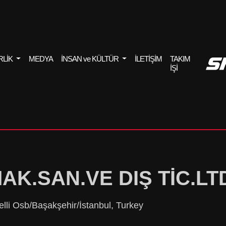
RLİK
MEDYA
İNSAN ve KÜLTÜR
İLETİŞİM
TAKIM
İŞİ
AK.SAN.VE DIŞ TİC.LTD
elli Osb/Başakşehir/İstanbul, Turkey