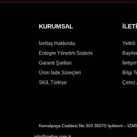
KURUMSAL
İLET
İzeltaş Hakkında
Yetkili
Entegre Yönetim Sistemi
Bayile
Garanti Şartları
İletişi
Ürün İade Süreçleri
Bilgi 
SKIL Türkiye
Çerez 
Kemalpaşa Caddesi No:303 35070 Işıkkent – İZM
info@izeltas.com.tr