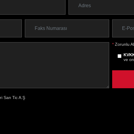
*
Zorunlu Al
KVKK
ve on
eri San Tic A.Ş