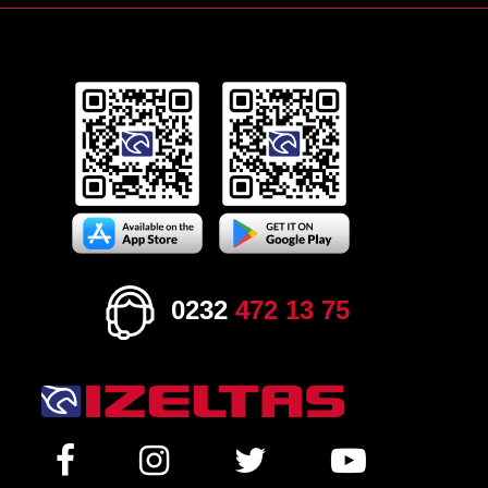
0232
472 13 75