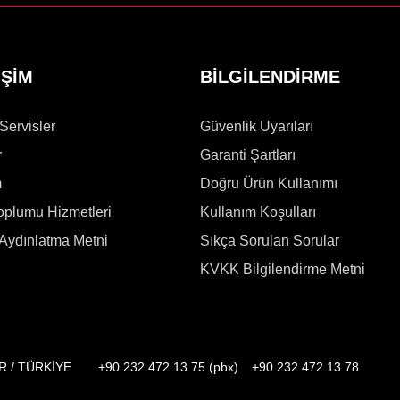
İŞİM
BİLGİLENDİRME
 Servisler
Güvenlik Uyarıları
r
Garanti Şartları
m
Doğru Ürün Kullanımı
Toplumu Hizmetleri
Kullanım Koşulları
Aydınlatma Metni
Sıkça Sorulan Sorular
KVKK Bilgilendirme Metni
İR / TÜRKİYE
+90 232 472 13 75 (pbx)
+90 232 472 13 78