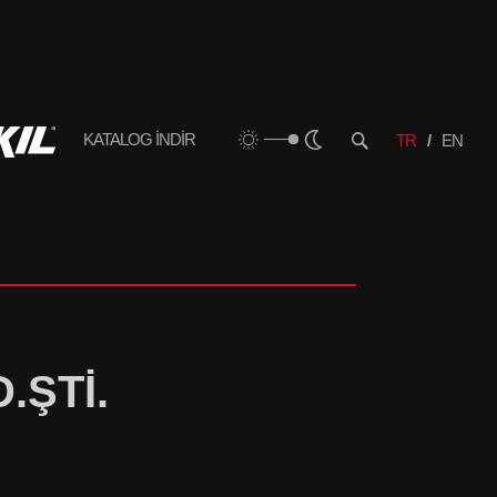
KATALOG İNDİR
TR
EN
.ŞTİ.