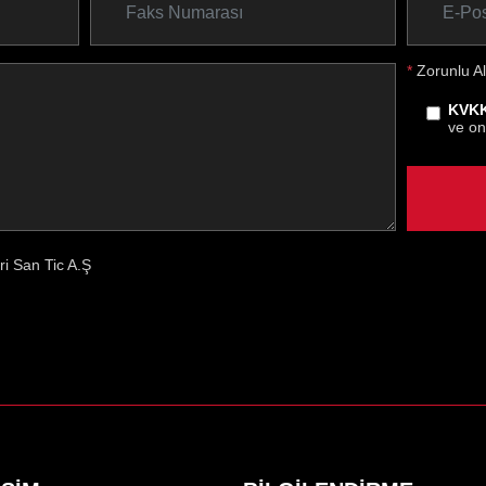
*
Zorunlu Al
KVKK
ve on
eri San Tic A.Ş