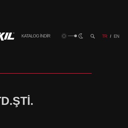
KATALOG İNDİR
TR
EN
D.ŞTİ.