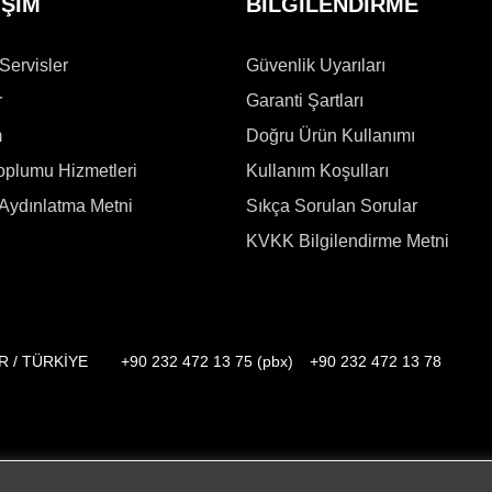
İŞİM
BİLGİLENDİRME
 Servisler
Güvenlik Uyarıları
r
Garanti Şartları
m
Doğru Ürün Kullanımı
Toplumu Hizmetleri
Kullanım Koşulları
Aydınlatma Metni
Sıkça Sorulan Sorular
KVKK Bilgilendirme Metni
İR / TÜRKİYE
+90 232 472 13 75 (pbx)
+90 232 472 13 78