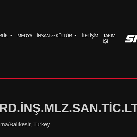
RLİK
MEDYA
İNSAN ve KÜLTÜR
İLETİŞİM
TAKIM
İŞİ
D.İNŞ.MLZ.SAN.TİC.LT
ma/Balıkesir, Turkey