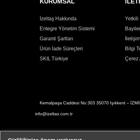
KURUMSAL
İLET
İzeltaş Hakkında
Yetkili
Entegre Yönetim Sistemi
Bayile
Garanti Şartları
İletişi
Ürün İade Süreçleri
Bilgi 
SKIL Türkiye
Çerez 
Kemalpaşa Caddesi No:303 35070 Işıkkent – İZM
info@izeltas.com.tr
Copyright © 2026
İZELTAŞ