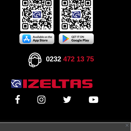
0232
472 13 75