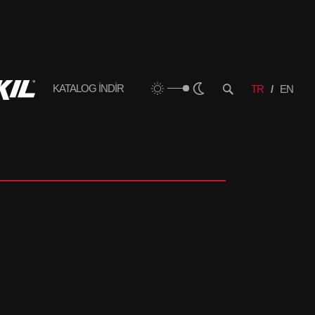
KATALOG İNDİR
TR
EN