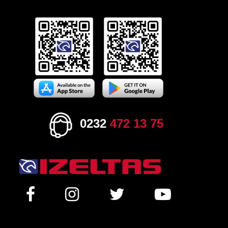
0232
472 13 75