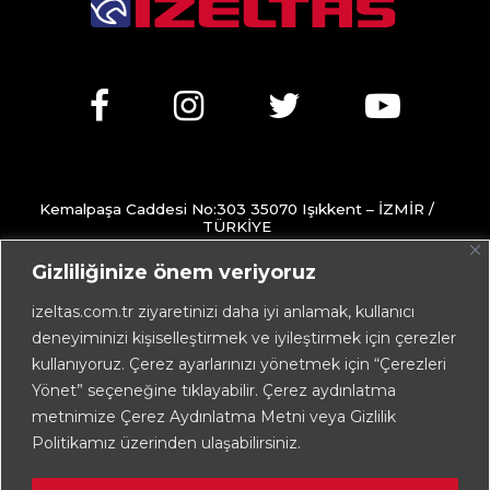
Kemalpaşa Caddesi No:303 35070 Işıkkent – İZMİR /
TÜRKİYE
+90 232 472 13 75 (pbx)
Gizliliğinize önem veriyoruz
+90 232 472 13 78
izeltas.com.tr ziyaretinizi daha iyi anlamak, kullanıcı
deneyiminizi kişiselleştirmek ve iyileştirmek için çerezler
info@izeltas.com.tr
kullanıyoruz. Çerez ayarlarınızı yönetmek için “Çerezleri
Yönet” seçeneğine tıklayabilir. Çerez aydınlatma
metnimize Çerez Aydınlatma Metni veya Gizlilik
Copyright © 2026
İZELTAŞ
Politikamız üzerinden ulaşabilirsiniz.