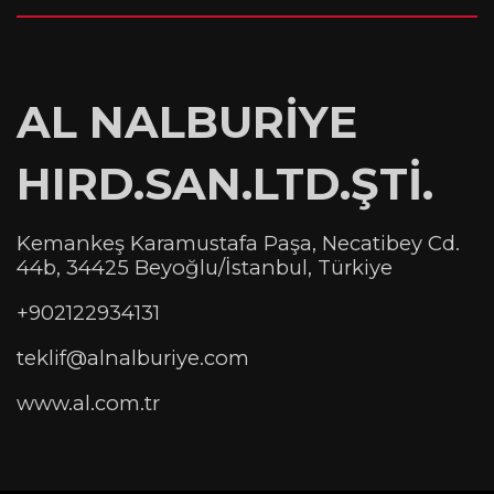
AL NALBURİYE
HIRD.SAN.LTD.ŞTİ.
Kemankeş Karamustafa Paşa, Necatibey Cd.
44b, 34425 Beyoğlu/İstanbul, Türkiye
+902122934131
teklif@alnalburiye.com
www.al.com.tr