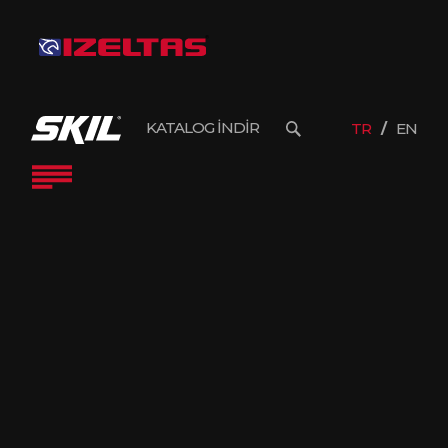
KATALOG İNDİR
TR
EN