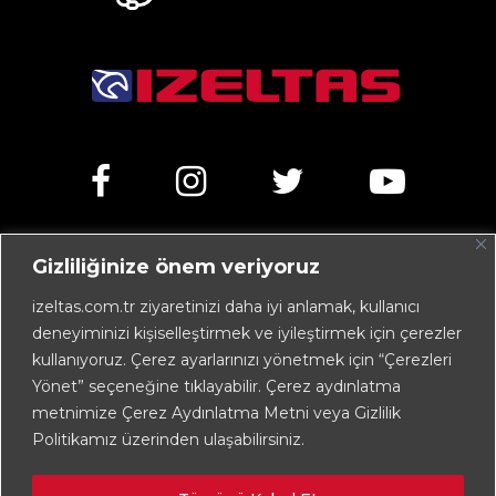
Gizliliğinize önem veriyoruz
Kemalpaşa Caddesi No:303 35070 Işıkkent – İZMİR /
TÜRKİYE
izeltas.com.tr ziyaretinizi daha iyi anlamak, kullanıcı
deneyiminizi kişiselleştirmek ve iyileştirmek için çerezler
+90 232 472 13 75 (pbx)
kullanıyoruz. Çerez ayarlarınızı yönetmek için “Çerezleri
+90 232 472 13 78
Yönet” seçeneğine tıklayabilir. Çerez aydınlatma
metnimize Çerez Aydınlatma Metni veya Gizlilik
info@izeltas.com.tr
Politikamız üzerinden ulaşabilirsiniz.