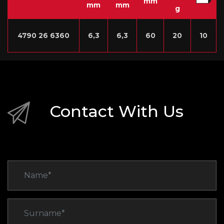
mm
mm
mm
g
4790 26 6360
6,3
6,3
60
20
10
Contact With Us