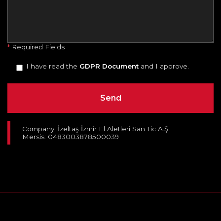
*
Required Fields
I have read the
GDPR Document
and I approve.
Company: İzeltaş İzmir El Aletleri San Tic A.Ş
Mersis: 0483003878500039