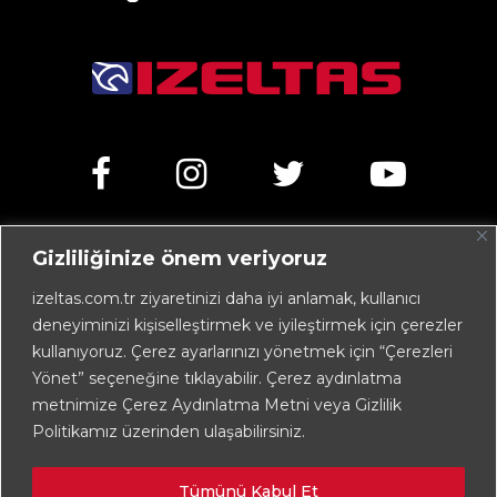
Gizliliğinize önem veriyoruz
Kemalpaşa Caddesi No:303 35070 Işıkkent – İZMİR /
TÜRKİYE
izeltas.com.tr ziyaretinizi daha iyi anlamak, kullanıcı
deneyiminizi kişiselleştirmek ve iyileştirmek için çerezler
+90 232 472 13 75 (pbx)
kullanıyoruz. Çerez ayarlarınızı yönetmek için “Çerezleri
+90 232 472 13 78
Yönet” seçeneğine tıklayabilir. Çerez aydınlatma
metnimize Çerez Aydınlatma Metni veya Gizlilik
info@izeltas.com.tr
Politikamız üzerinden ulaşabilirsiniz.
Tümünü Kabul Et