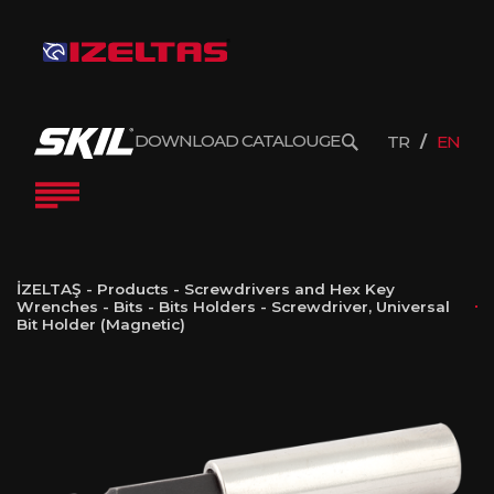
DOWNLOAD CATALOUGE
TR
EN
İZELTAŞ
-
Products
-
Screwdrivers and Hex Key
Wrenches
-
Bits
-
Bits Holders
-
Screwdriver, Universal
Bit Holder (Magnetic)