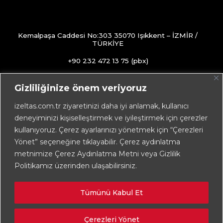
Kemalpaşa Caddesi No:303 35070 Işıkkent – İZMİR /
TÜRKİYE
+90 232 472 13 75 (pbx)
+90 232 472 13 78
Gizliliğinize önem veriyoruz
info@izeltas.com.tr
izeltas.com.tr ziyaretinizi daha iyi anlamak, kullanıcı
deneyiminizi kişiselleştirmek ve iyileştirmek için çerezler
kullanıyoruz. Çerez ayarlarınızı yönetmek için “Çerezleri
Copyright © 2026
İZELTAŞ
Yönet” seçeneğine tıklayabilir. Çerez aydınlatma
metnimize Çerez Aydınlatma Metni veya Gizlilik
Politikamız üzerinden ulaşabilirsiniz.
Tümünü Kabul Et
Çerezleri Yönet