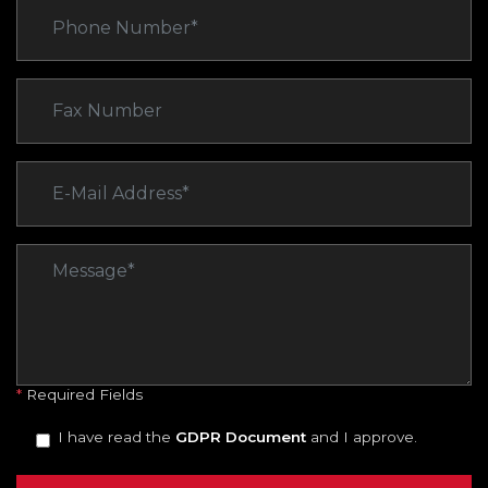
*
Required Fields
I have read the
GDPR Document
and I approve.