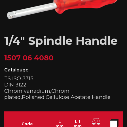
1/4″ Spindle Handle
1507 06 4080
Catalouge
TS ISO 3315
DIN 3122
Chrom vanadium,Chrom
plated,Polished,Cellulose Acetate Handle
L
L 1
Code
mm
mm