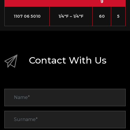
g
1107 06 5010
1/4″F – 1/4″F
60
5
Contact With Us