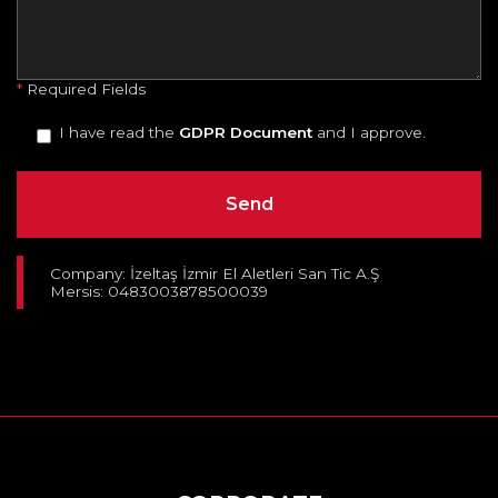
*
Required Fields
I have read the
GDPR Document
and I approve.
Company: İzeltaş İzmir El Aletleri San Tic A.Ş
Mersis: 0483003878500039