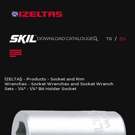
DOWNLOAD CATALOUGE
TR
EN
İZELTAŞ
-
Products
-
Socket and Rim
Wrenches
-
Socket Wrenches and Socket Wrench
Sets
-
1/4"
-
1/4″ Bit Holder Socket