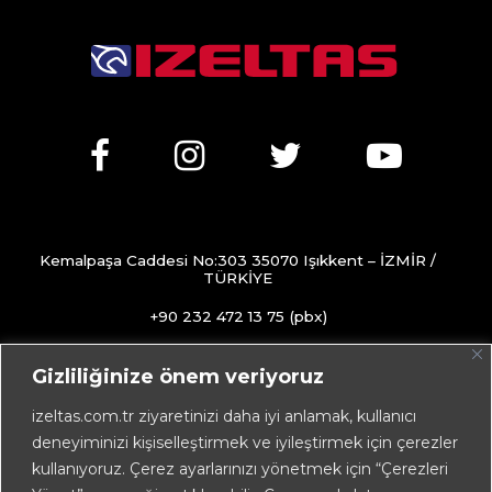
Kemalpaşa Caddesi No:303 35070 Işıkkent – İZMİR /
TÜRKİYE
+90 232 472 13 75 (pbx)
+90 232 472 13 78
Gizliliğinize önem veriyoruz
info@izeltas.com.tr
izeltas.com.tr ziyaretinizi daha iyi anlamak, kullanıcı
deneyiminizi kişiselleştirmek ve iyileştirmek için çerezler
kullanıyoruz. Çerez ayarlarınızı yönetmek için “Çerezleri
Copyright © 2026
İZELTAŞ