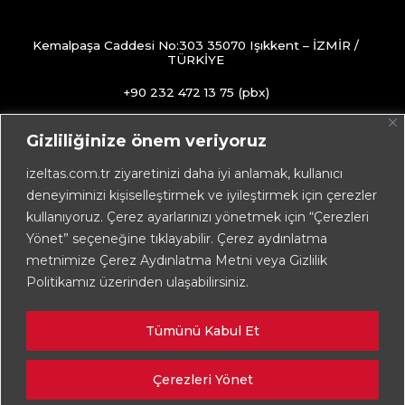
Kemalpaşa Caddesi No:303 35070 Işıkkent – İZMİR /
TÜRKİYE
+90 232 472 13 75 (pbx)
+90 232 472 13 78
Gizliliğinize önem veriyoruz
info@izeltas.com.tr
izeltas.com.tr ziyaretinizi daha iyi anlamak, kullanıcı
deneyiminizi kişiselleştirmek ve iyileştirmek için çerezler
kullanıyoruz. Çerez ayarlarınızı yönetmek için “Çerezleri
Copyright © 2026
İZELTAŞ
Yönet” seçeneğine tıklayabilir. Çerez aydınlatma
metnimize Çerez Aydınlatma Metni veya Gizlilik
Politikamız üzerinden ulaşabilirsiniz.
Tümünü Kabul Et
Çerezleri Yönet