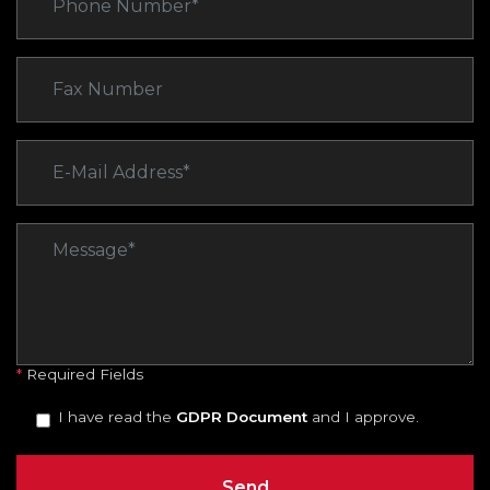
*
Required Fields
I have read the
GDPR Document
and I approve.