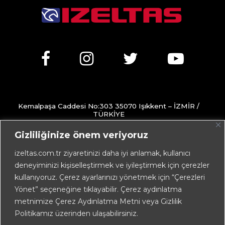
Kemalpaşa Caddesi No:303 35070 Işıkkent – İZMİR /
TÜRKİYE
+90 232 472 13 75 (pbx)
Gizliliğinize önem veriyoruz
+90 232 472 13 78
izeltas.com.tr ziyaretinizi daha iyi anlamak, kullanıcı
deneyiminizi kişiselleştirmek ve iyileştirmek için çerezler
info@izeltas.com.tr
kullanıyoruz. Çerez ayarlarınızı yönetmek için “Çerezleri
Yönet” seçeneğine tıklayabilir. Çerez aydınlatma
metnimize Çerez Aydınlatma Metni veya Gizlilik
Copyright © 2026
İZELTAŞ
Politikamız üzerinden ulaşabilirsiniz.