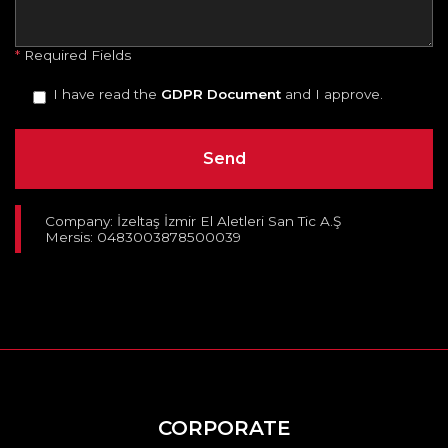
*
Required Fields
I have read the
GDPR Document
and I approve.
Company: İzeltaş İzmir El Aletleri San Tic A.Ş
Mersis: 0483003878500039
CORPORATE