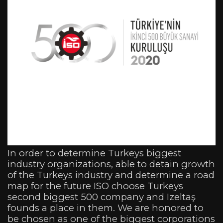
In order to determine Turkeys biggest
industry organizations, able to detain growth
of the Turkeys industry and determine a road
map for the future ISO choose Turkeys
second biggest 500 company and Izeltaş
founds a place in them. We are honored to
be chosen as one of the biggest corporations