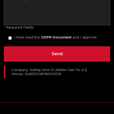
*
Required Fields
I have read the
GDPR Document
and I approve.
Company: İzeltaş İzmir El Aletleri San Tic A.Ş
Mersis: 0483003878500039