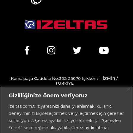
Kemalpaşa Caddesi No:303 35070 Işıkkent – İZMİR /
TÜRKİYE
+90 232 472 13 75 (pbx)
Gizliliğinize önem veriyoruz
+90 232 472 13 78
izeltas.com.tr ziyaretinizi daha iyi anlamak, kullanıcı
deneyiminizi kişiselleştirmek ve iyileştirmek için çerezler
info@izeltas.com.tr
kullanıyoruz. Çerez ayarlarınızı yönetmek için “Çerezleri
Yönet” seçeneğine tıklayabilir. Çerez aydınlatma