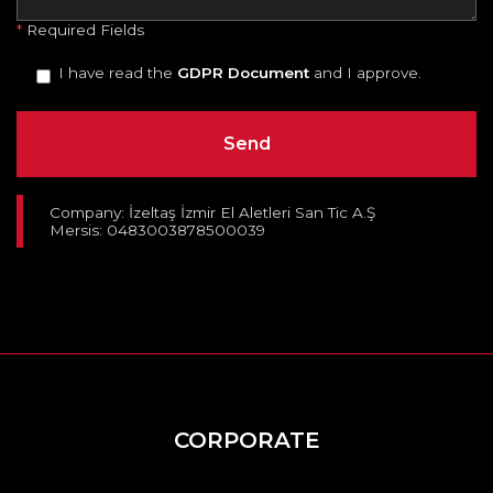
*
Required Fields
I have read the
GDPR Document
and I approve.
Company: İzeltaş İzmir El Aletleri San Tic A.Ş
Mersis: 0483003878500039
CORPORATE