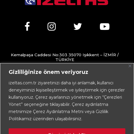
Kemalpaşa Caddesi No:303 35070 Işıkkent – İZMİR /
TÜRKİYE
+90 232 472 13 75 (pbx)
Gizliliğinize önem veriyoruz
+90 232 472 13 78
izeltas.com.tr ziyaretinizi daha iyi anlamak, kullanıcı
deneyiminizi kişiselleştirmek ve iyileştirmek için çerezler
info@izeltas.com.tr
kullanıyoruz. Çerez ayarlarınızı yönetmek için “Çerezleri
Yönet” seçeneğine tıklayabilir. Çerez aydınlatma
metnimize Çerez Aydınlatma Metni veya Gizlilik
Copyright © 2026
İZELTAŞ
Politikamız üzerinden ulaşabilirsiniz.