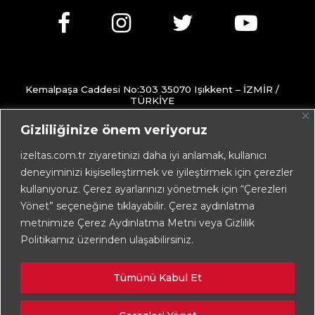
Kemalpaşa Caddesi No:303 35070 Işıkkent – İZMİR /
TÜRKİYE
+90 232 472 13 75 (pbx)
Gizliliğinize önem veriyoruz
+90 232 472 13 78
izeltas.com.tr ziyaretinizi daha iyi anlamak, kullanıcı
deneyiminizi kişiselleştirmek ve iyileştirmek için çerezler
info@izeltas.com.tr
kullanıyoruz. Çerez ayarlarınızı yönetmek için “Çerezleri
Yönet” seçeneğine tıklayabilir. Çerez aydınlatma
metnimize Çerez Aydınlatma Metni veya Gizlilik
Copyright © 2026
İZELTAŞ
Politikamız üzerinden ulaşabilirsiniz.
Tümünü Kabul Et